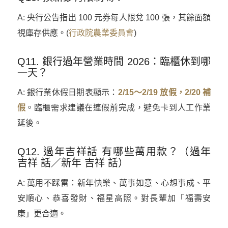
A: 央行公告指出 100 元券每人限兌 100 張，其餘面額
視庫存供應。(
行政院農業委員會
)
Q11. 銀行過年營業時間 2026：臨櫃休到哪
一天？
A: 銀行業休假日期表顯示：
2/15～2/19 放假，2/20 補
假
。臨櫃需求建議在連假前完成，避免卡到人工作業
延後。
Q12. 過年吉祥話 有哪些萬用款？（過年
吉祥 話／新年 吉祥 話）
A: 萬用不踩雷：新年快樂、萬事如意、心想事成、平
安順心、恭喜發財、福星高照。對長輩加「福壽安
康」更合適。