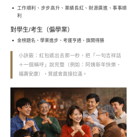
工作順利、步步高升、業績長紅、財源廣進、事事順
利
對學生/考生（偏學業）
金榜題名、學業進步、考運亨通、旗開得勝
小訣竅：紅包遞出去那一秒，把「一句吉祥話
＋一個稱呼」說完整（例如：阿姨新年快樂、
福壽安康），質感會直接拉滿。