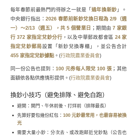
每年春節前最熱門的待辦之一就是「
過年換新鈔
」。
中央銀行指出：
2026 春節前新鈔兌換日程為 2/9（週
一）～2/13（週五），共 5 個營業日
；期間由
7 家銀
行 372 家指定兌鈔分行
，以及中華郵政都會區
24 家
指定兌鈔郵局
設置「新鈔兌換專櫃」，並公告合計
455 家指定兌鈔據點
。(
行政院農業委員會
)
同一份公告也提到：
100 元券每人限兌 100 張
；其他
面額依各點供應情形提供。(
行政院農業委員會
)
換鈔小技巧（避免排隊、避免白跑）
避開：開門、午休前後、打烊前（排隊最長）
先算好要包幾份紅包：
100 元鈔最常用，也最容易被換
光
需要大量小鈔：分次去、或改跑鄰近兌鈔點（公告也