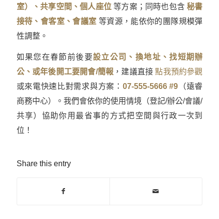
室）
、
共享空間
、
個人座位
等方案；同時也包含
秘書
接待、會客室、會議室
等資源，能依你的團隊規模彈
性調整。
如果您在春節前後要
設立公司、換地址、找短期辦
公、或年後開工要開會/簡報
，建議直接
點我預約參觀
或來電快速比對需求與方案：
07-555-5666 #9
（遠睿
商務中心）。我們會依你的使用情境（登記/辦公/會議/
共享）協助你用最省事的方式把空間與行政一次到
位！
Share this entry