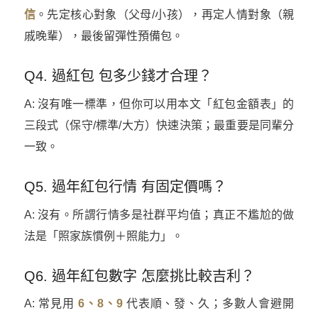
信
。先定核心對象（父母/小孩），再定人情對象（親
戚晚輩），最後留彈性預備包。
Q4. 過紅包 包多少錢才合理？
A: 沒有唯一標準，但你可以用本文「紅包金額表」的
三段式（保守/標準/大方）快速決策；最重要是同輩分
一致。
Q5. 過年紅包行情 有固定價嗎？
A: 沒有。所謂行情多是社群平均值；真正不尷尬的做
法是「照家族慣例＋照能力」。
Q6. 過年紅包數字 怎麼挑比較吉利？
A: 常見用
6、8、9
代表順、發、久；多數人會避開