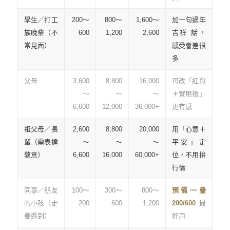
學生／打工
200～
800～
1,600～
加一句過年
族晚輩（不
600
1,200
2,600
吉祥 話，
常見面）
感受會差很
多
父母
3,600
8,800
16,000
可改「紅包
～
～
～
＋實用禮」
6,600
12,000
36,000+
更有感
祖父母／長
2,600
8,800
20,000
用「心意＋
輩（需表達
～
～
～
平安」定
敬意）
6,600
16,000
60,000+
位，不用拚
行情
同事／朋友
100～
300～
800～
預備一疊
的小孩（走
200
600
1,200
200/600
最
春遇到）
好用