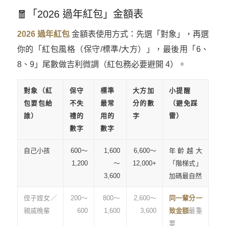
🧧「2026 過年紅包」金額表
2026 過年紅包
金額表使用方式：先選「對象」，再選
你的「紅包風格（保守/標準/大方）」，最後用「6、
8、9」尾數做吉利微調（紅包務必要避開 4）。
對象（紅
保守
標準
大方加
小提醒
包要包給
不失
最常
分的數
（避免踩
誰）
禮的
用的
字
雷）
數字
數字
自己小孩
600～
1,600
6,600～
年齡越大
1,200
～
12,000+
「階梯式」
3,600
加碼最自然
侄子姪女／
200～
800～
2,600～
同一輩分一
親戚晚輩
600
1,600
3,600
致金額
最重
要