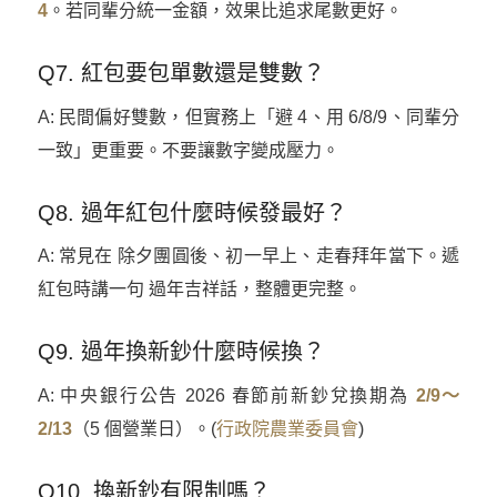
4
。若同輩分統一金額，效果比追求尾數更好。
Q7. 紅包要包單數還是雙數？
A: 民間偏好雙數，但實務上「避 4、用 6/8/9、同輩分
一致」更重要。不要讓數字變成壓力。
Q8. 過年紅包什麼時候發最好？
A: 常見在 除夕團圓後、初一早上、走春拜年當下。遞
紅包時講一句 過年吉祥話，整體更完整。
Q9. 過年換新鈔什麼時候換？
A: 中央銀行公告 2026 春節前新鈔兌換期為
2/9～
2/13
（5 個營業日）。(
行政院農業委員會
)
Q10. 換新鈔有限制嗎？