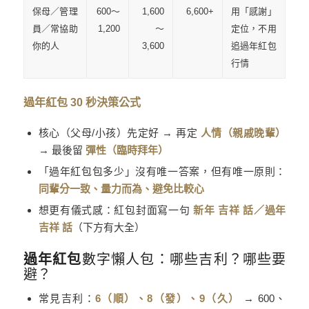
保母／管理
600～
1,600
6,600+
用「感謝」
員／常協助
1,200
～
定位，不用
你的人
3,600
追過年紅包
行情
過年紅包 30 秒決策公式
核心（父母/小孩）先定好 → 再定
人情（親戚晚輩）
→ 最後留
彈性（臨時拜年）
「過年紅包包多少」沒有唯一答案，但有唯一原則：
同輩分一致、量力而為、避免比較心
想更有儀式感：紅包封面寫一句
新年 吉祥 話／過年
吉祥 話
（下方有大全）
過年紅包
數字懶人包：哪些吉利？哪些要
避？
常見吉利：
6（順）、8（發）、9（久）
→ 600、