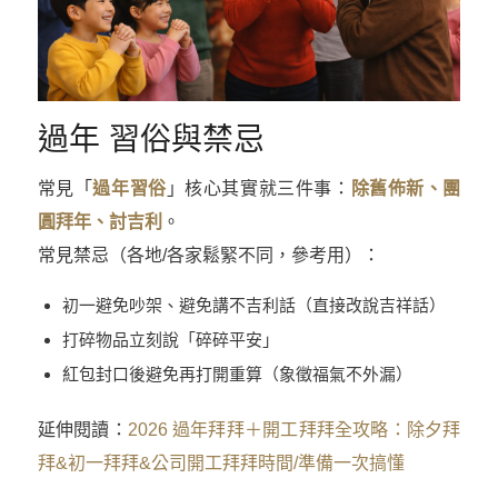
過年 習俗與禁忌
常見「
過年習俗
」核心其實就三件事：
除舊佈新、團
圓拜年、討吉利
。
常見禁忌（各地/各家鬆緊不同，參考用）：
初一避免吵架、避免講不吉利話（直接改說吉祥話）
打碎物品立刻說「碎碎平安」
紅包封口後避免再打開重算（象徵福氣不外漏）
延伸閱讀：
2026 過年拜拜＋開工拜拜全攻略：除夕拜
拜&初一拜拜&公司開工拜拜時間/準備一次搞懂