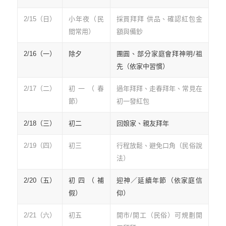
2/15（日）
小年夜（民
採買拜拜 供品、確認紅包金
間常用）
額與備鈔
2/16（一）
除夕
團圓、部分家庭會拜神明/祖
先（依家中習慣）
2/17（二）
初一（春
過年拜拜、走春拜年、常見在
節）
初一發紅包
2/18（三）
初二
回娘家、親友拜年
2/19（四）
初三
行程放鬆、避免口角（民俗說
法）
2/20（五）
初四（補
迎神／延續年節（依家庭信
假）
仰）
2/21（六）
初五
開市/開工（民俗）可規劃開