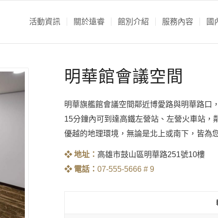
活動資訊
關於遠睿
館別介紹
服務內容
國
明華館會議空間
明華旗艦館會議空間鄰近博愛路與明華路口， 
15分鐘內可到達高鐵左營站、左營火車站，
優越的地理環境，無論是北上或南下，皆為
❖
地址：
高雄市鼓山區明華路251號10樓​
❖
電話：
07-555-5666 # 9