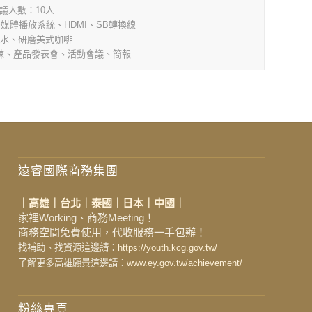
議人數：10人
媒體播放系統、HDMI、SB轉換線
水、研磨美式咖啡
練、產品發表會、活動會議、簡報
遠睿國際商務集團
｜高雄｜台北｜泰國｜日本｜中國｜
家裡Working、商務Meeting！
商務空間免費使用，代收服務一手包辦！
找補助、找資源這邊請：
https://youth.kcg.gov.tw/
了解更多高雄願景這邊請：
www.ey.gov.tw/achievement/
粉絲專頁