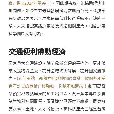
案? 最快2024年量產！)
，因此期待政府能協助解決土
地問題，如今看來最具發展潛力當屬南台灣。科技部
長吳政忠更表示，屏東是南部科技產業鍊不可缺的一
環，未來搭配高鐵屏東站及周邊相關產業，相信屏東
科學園區大有可為。
交通便利帶動經濟
國家重大交通建設，除了象徵交通的平權外，更能帶
來人流物流金流，提升區域均衡發展、提升國家競爭
力。
(延伸閱讀：高雄捷運延伸四線齊發，攸關各產業
百年計畫的巨輪已經轉動，你還不動起來！)
屏東高鐵
站預定地包括屏東的加工出口區、汽車產業專區及農
業生物科技園區等，園區腹地已經供不應求，屏東擁
有水電、土地、人才等優勢，高科技產業已經是台灣