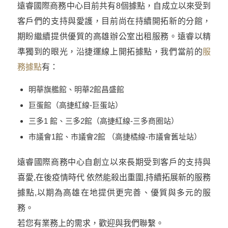
遠睿國際商務中心目前共有8個據點，自成立以來受到
客戶們的支持與愛護，目前尚在持續開拓新的分館，
期盼繼續提供優質的高雄辦公室出租服務。遠睿以精
準獨到的眼光，沿捷運線上開拓據點，我們當前的
服
務據點
有：
明華旗艦館、明華2館昌盛館​
巨蛋館（高捷紅線-巨蛋站）
三多1 館、三多2館（高捷紅線-三多商圈站）
市議會1館、市議會2館 （高捷橘線-市議會舊址站）
遠睿國際商務中心自創立以來長期受到客戶的支持與
喜愛,在後疫情時代 依然能殺出重圍,持續拓展新的服務
據點,以期為高雄在地提供更完善、優質與多元的服
務。
若您有業務上的需求，歡迎與我們聯繫。