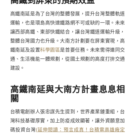
高鐵到屏東的預期效益
高鐵南延是為了台灣的整體發展，提升台灣整體軌道
運輸，也是環島高快速鐵路網不可或缺的一環。未來
讓西部高鐵、東部快鐵結合，讓台灣鐵道運輸升級，
整體台灣國力也升級。大南方計劃要在屏東實現，高
鐵南延及設置
科學園區
是首要任務。未來需得連同交
通、生活機能一體規劃，從國土規劃的高度打拚交通
建設。
高鐵南延與大南方計畫息息相
關
台積電創辦人張忠謀先生提到，世界產業鏈重組，台
灣科技基礎厚實，加上防疫成效顯著，讓外資願意加
碼投資台灣
(延伸閱讀：預言成真！台積電高雄廠定