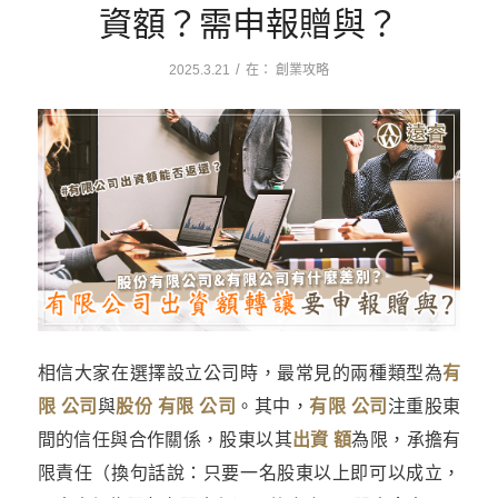
資額？需申報贈與？
/
2025.3.21
在：
創業攻略
相信大家在選擇設立公司時，最常見的兩種類型為
有
限 公司
與
股份 有限 公司
。其中，
有限 公司
注重股東
間的信任與合作關係，股東以其
出資 額
為限，承擔有
限責任（換句話說：只要一名股東以上即可以成立，