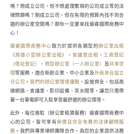
嗎？想成立公司，但不想處理繁瑣的公司成立等的法
律問題嗎？剛成立公司，但在有限的預算內找不到合
適的辦公室空間嗎？那你一定要來找遠睿國際商務中
心！
遠睿國際商務中心
致力於提供各類型的
辦公室出租
（
高雄小型辦公室出租
）、
會議室出租
、
工商登記
（借址登記）
、
微型辦公室（一人辦公室）
及
共享空
間
等服務，適合新創企業、中小企業及
外商來台設立
分公司
。
我們的辦公室環境優雅
，設施齊全，包括高
速網路、會議室、影印設備、茶水間等，讓您只需帶
著一台筆電即可入駐享受最舒適的辦公環境。
此外，每位進駐（辦公室租賃服務）遠睿國際商務中
心的公司，皆可享有
無償且完全免費的法律顧問服
務
。我們與專業律師團隊合作，為您的企業提供法務