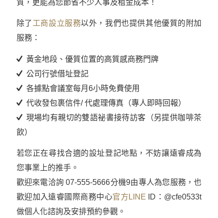
質，更能為您節省不少人事及租金成本！
除了
工商設立服務
以外，我們也提供其他優質的附加
服務：
黃金地段、優質位置的高質感商務門牌
公司行號借址登記
各據點會議室每月6小時免費使用
代收發包裹信件/ 代處理傳真（專人即時回報）
現場均有親切的雙語祕書接待訪客（另提供咖啡茶
飲）​
若您正在尋找合適的設址登記地點，不妨讓遠睿成為
您事業上的推手。
歡迎來電洽詢 07-555-5666分機9由專人為您服務，也
歡迎加入遠睿國際商務中心
官方LINE
ID：@cfe0533t
做個人化諮詢及安排預約參觀。