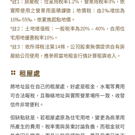
*註1：房屋稅：住家用稅率1.2%，營業用稅率3%，依
實際使用之營業用面積課徵；地價稅：由2‰增加為
10‰-55‰，依累進起點地價。
*註2：土地增值稅：一般稅率為20% – 40%，自用住
宅用地優惠稅率10%。
*註3：依所得稅法第14條，公司股東無償提供自有房
屋給公司使用，應參照當地租金行情計算租賃收入。
租屋處
將地址設在自己的租屋處，好處是租金、水電等費用
可合法報稅，且聯絡地址與實際營業場所一致，收發
信件非常便利。
但缺點就是，若租屋處原為住宅用地，變更為商業用
所產生的費用、稅率需與房東討論負擔，而租金就可